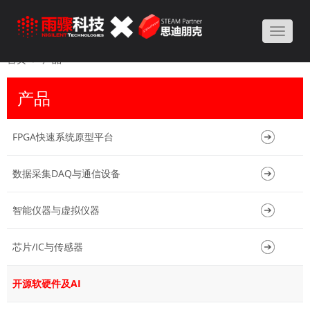
Toggle
naviga
首页
产品
产品
FPGA快速系统原型平台
数据采集DAQ与通信设备
智能仪器与虚拟仪器
芯片/IC与传感器
开源软硬件及AI