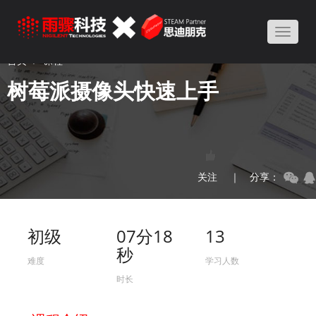
Toggle
naviga
首页
课程
树莓派摄像头快速上手
关注
｜ 分享：
初级
07分18
13
秒
难度
学习人数
时长