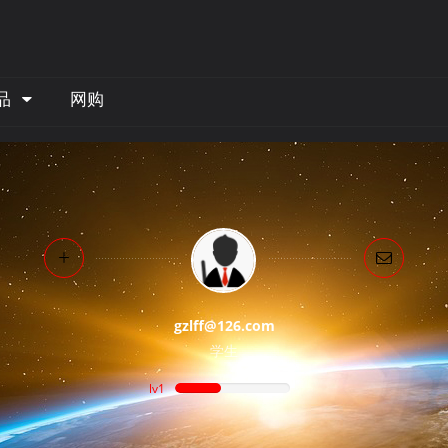
品
网购
gzlff@126.com
学生
lv1