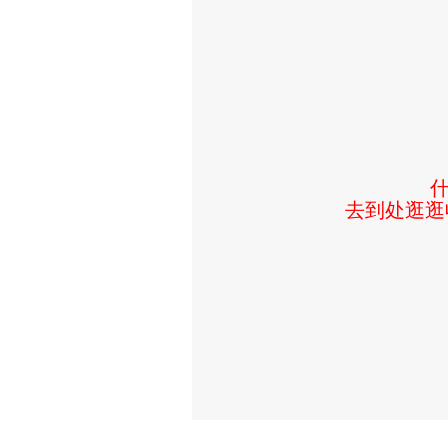
去到处逛逛