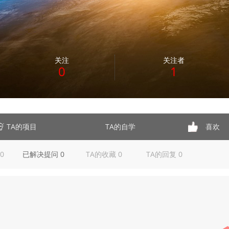
关注
关注者
0
1
TA的项目
TA的自学
喜欢
0
已解决提问 0
TA的收藏 0
TA的回复 0