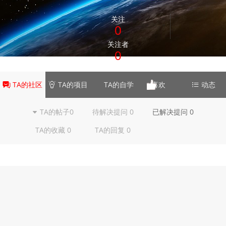
关注
0
关注者
0
TA的社区
TA的项目
TA的自学
喜欢
动态
TA的帖子0
待解决提问 0
已解决提问 0
TA的收藏 0
TA的回复 0