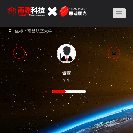
Toggle
naviga
坐标：南昌航空大学
紫萱
学生
lv1